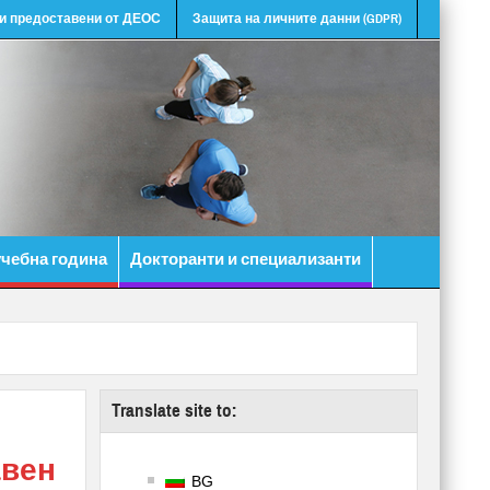
и предоставени от ДЕОС
Защита на личните данни (GDPR)
учебна година
Докторанти и специализанти
Translate site to:
авен
BG