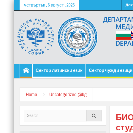
четвъртък , 6 август , 2026
Док
Сектор латински език
Сектор чужди езици
Home
Uncategorized @bg
БИО
сту