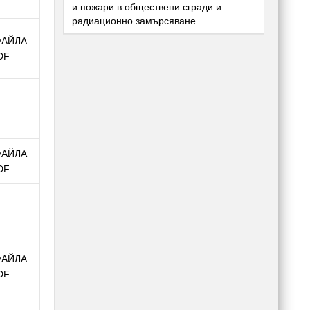
и пожари в обществени сгради и
радиационно замърсяване
ФАЙЛА
DF
ФАЙЛА
DF
ФАЙЛА
DF