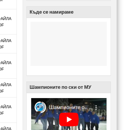
Къде се намираме
ФАЙЛА
DF
ФАЙЛА
DF
ФАЙЛА
DF
ФАЙЛА
Шампионите по ски от МУ
DF
ФАЙЛА
DF
ФАЙЛА