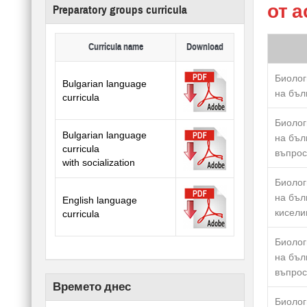
от а
Preparatory groups curricula
Curricula name
Download
Биолог
Bulgarian language
на бъл
curricula
Биолог
Bulgarian language
на бъл
curricula
въпрос
with socialization
Биолог
на бъл
English language
кисели
curricula
Биолог
на бъл
въпрос
Времето днес
Биолог