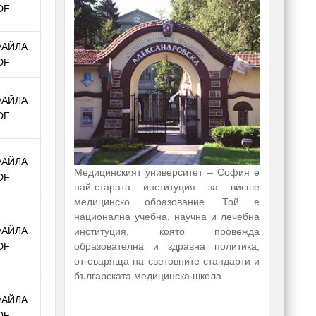
DF
ФАЙЛА
DF
ФАЙЛА
DF
ФАЙЛА
Медицинският университет – София е
DF
най-старата институция за висше
медицинско образование. Той е
национална учебна, научна и лечебна
ФАЙЛА
институция, която провежда
образователна и здравна политика,
DF
отговаряща на световните стандарти и
българската медицинска школа.
ФАЙЛА
DF