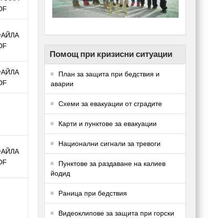
DF
ФАЙЛА
DF
Помощ при кризисни ситуации
ФАЙЛА
План за защита при бедствия и
DF
аварии
Схеми за евакуации от сградите
Карти и пунктове за евакуации
Национални сигнали за тревоги
ФАЙЛА
DF
Пунктове за раздаване на калиев
йодид
Раница при бедствия
Видеоклипове за защита при горски