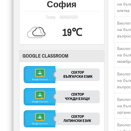
София
на бъл
клетка
Today
06/08/2026
Биолог
19℃
на бъл
въпрос
Биолог
на бъл
GOOGLE CLASSROOM
мембр
Биолог
на бъл
въпрос
Биолог
на бъл
органе
Биолог