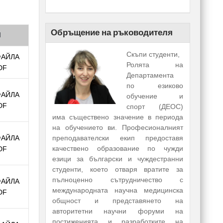
Обръщение на ръководителя
Л
Скъпи студенти,
ФАЙЛА
Ролята на
DF
Департамента
по езиково
ФАЙЛА
обучение и
DF
спорт (ДЕОС)
има съществено значение в периода
на обучението ви. Професионалният
ФАЙЛА
преподавателски екип предоставя
качествено образование по чужди
DF
езици за български и чуждестранни
студенти, което отваря вратите за
пълноценно сътрудничество с
ФАЙЛА
международната научна медицинска
DF
общност и представянето на
авторитетни научни форуми на
постиженията и разработките на