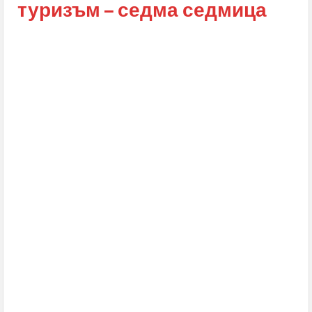
туризъм – седма седмица